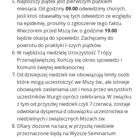
Najbliższy piątek jest pierwszym piątkiem
miesiąca. Od godziny
09.00
odwiedzimy chorych.
Jeśli ktoś obawiałby się tych odwiedzin ze względu
na epidemię, prosimy o zgłoszenie tego faktu.
Wieczorem przed Mszą św. o godzinie
19.00
będzie okazja do spowiedzi. Zachęcamy do
powrotu do praktyki I-szych piątków.
W najbliższą niedzielę Uroczystość Trójcy
Przenajświętszej. Kończy się okres spowiedzi i
Komunii świętej wielkanocnej.
Od dzisiejszej niedzieli nie obowiązują limity osób
które mogą uczestniczyć we Mszy św., ale istnieje
obowiązek zasłaniania ust i nosa przez wszystkich
uczestników liturgii oprócz celebransa. W związku
z tym od przyszłej niedzieli czyli 7 czerwca, zostaje
odwołana dyspensa d obowiązku uczestnictwa w
niedzielnych i świątecznych Mszach św.
Ofiary złożone na tacę w przyszłą niedziele
przeznaczone będą na Wyższe Seminarium