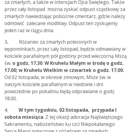
za zmarłych, a także w intencjach Ojca Świętego. Także
przez cały listopad można zyskać odpust cząstkowy za
zmarłych nawiedzając pobożnie cmentarz, gdzie należy
odmówić zalecane modlitwy. Odpust ten zyskujemy
jeden raz w ciągu dnia.
3
.
Różaniec za zmarłych poleconych w
wypominkach, przez cały listopad, będzie odmawiany w
kościele parafialnym pół godziny przed wieczorną Mszą
św.
o godz. 17.30
.
W
Kruhelu Małym w środę o godz.
17.00; w Kruhelu Wielkim w czwartek o godz. 17.00.
Od 02 listopada, w okresie zimowym, Msze św. w
naszym kościele parafialnym w niedziele i dni
powszednie po południu będą odprawiane o godz.
18.00.
4.
W tym tygodniu, 02 listopada, przypada I
sobota miesiąca
. Z tej okazji adoracja Najświętszego
Sakramentu, nabożeństwo ku czci Niepokalanego
Serca Maryi połączone z różańcem za zmarłych