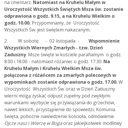
na cmentarz.
Natomiast na Kruhelu Małym w
Uroczystość Wszystkich Świętych Msza św. zostanie
odprawiona o godz. 9.15, a na Kruhelu Wielkim o
godz. 10.00.
Przypominamy, że Uroczystość
Wszystkich Św. jest świętem nakazanym.
2.
W sobotę - 02 listopada -
Wspomnienie
Wszystkich Wiernych Zmarłych - tzw. Dzień
Zaduszny
. Msze święte w kościele parafialnym o godz.
8.00 i 18.00 - natomiast różaniec o godz. 17.30.
Na
Kruhelu Małym i Kruhelu Wielkim Msza św.
połączona z różańcem za zmarłych poleconych w
wypominkach zostanie odprawiona o godz. 17.00.
W
Uroczystość Wszystkich Św. oraz w Dzień Zaduszny
wierni mogą zyskać odpust zupełny pod zwykłymi
warunkami: wyzbycie się przywiązania do grzechów,
nawet lekkich, przystąpienie do spowiedzi, Komunia
święta, pobożne nawiedzenie kościoła, odmówienie
Ojcze nasz
i
Wierzę w Boga
oraz jakiejkolwiek modlitwy