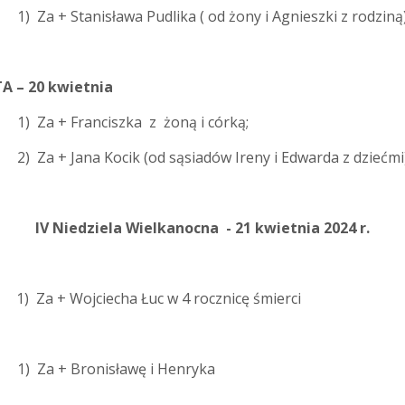
) Za + Stanisława Pudlika ( od żony i Agnieszki z rodziną
 – 20 kwietnia
00
1) Za + Franciszka z żoną i córką;
+ Jana Kocik (od sąsiadów Ireny i Edwarda z dziećmi
IV Niedziela Wielkanocna - 21 kwietnia 2024 r.
 Za + Wojciecha Łuc w 4 rocznicę śmierci
) Za + Bronisławę i Henryka