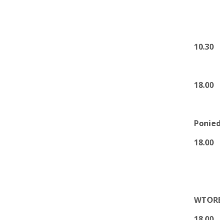
2) Za
10.30
1
18.00
1
Ponied
18.00
1
WTORE
18.00
1