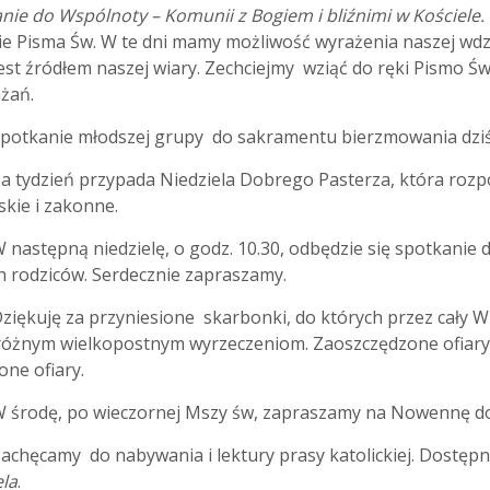
nie do Wspólnoty – Komunii z Bogiem i bliźnimi w Kościele.
ie Pisma Św. W te dni mamy możliwość wyrażenia naszej wdz
est źródłem naszej wiary. Zechciejmy wziąć do ręki Pismo Św
ażań.
tkanie młodszej grupy do sakramentu bierzmowania dziś 
tydzień przypada Niedziela Dobrego Pasterza, która rozpo
skie i zakonne.
astępną niedzielę, o godz. 10.30, odbędzie się spotkanie dz
ich rodziców. Serdecznie zapraszamy.
ękuję za przyniesione skarbonki, do których przez cały Wie
 różnym wielkopostnym wyrzeczeniom. Zaoszczędzone ofiary
one ofiary.
rodę, po wieczornej Mszy św, zapraszamy na Nowennę do 
hęcamy do nabywania i lektury prasy katolickiej. Dostępn
ela
.