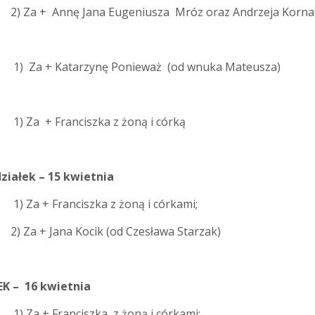
 + Annę Jana Eugeniusza Mróz oraz Andrzeja Korna
) Za + Katarzynę Ponieważ (od wnuka Mateusza)
) Za + Franciszka z żoną i córką
ziałek – 15 kwietnia
) Za + Franciszka z żoną i córkami;
2) Za + Jana Kocik (od Czesława Starzak)
K – 16 kwietnia
) Za + Franciszka z żoną i córkami;