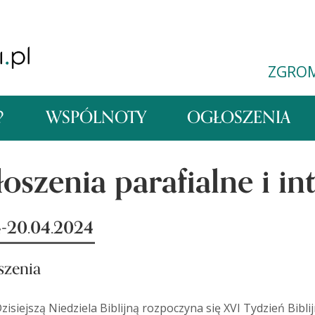
ZGRO
?
WSPÓLNOTY
OGŁOSZENIA
oszenia parafialne i in
4-20.04.2024
szenia
siejszą Niedziela Biblijną rozpoczyna się XVI Tydzień Bibl