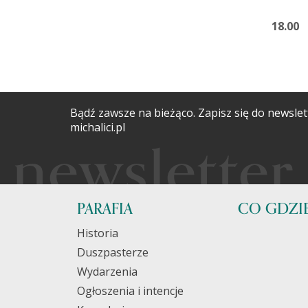
18.00
1
Bądź zawsze na bieżąco. Zapisz się do newslet
michalici.pl
PARAFIA
CO GDZIE
Historia
Duszpasterze
Wydarzenia
Ogłoszenia i intencje