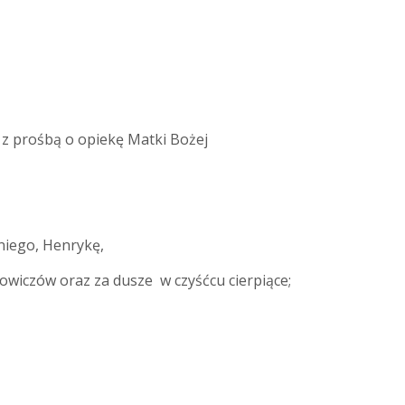
 z prośbą o opiekę Matki Bożej
iego, Henrykę,
czów oraz za dusze w czyśćcu cierpiące;