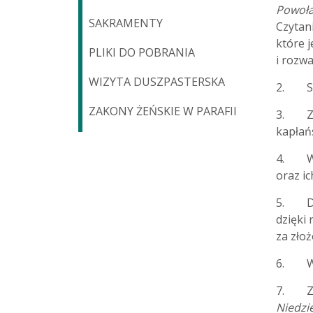
Powoła
SAKRAMENTY
Czytan
które j
PLIKI DO POBRANIA
i rozw
WIZYTA DUSZPASTERSKA
2. Spo
ZAKONY ŻEŃSKIE W PARAFII
3. Za 
kapłań
4. W n
oraz 
5. Dzi
dzięki
za złoż
6. W ś
7. Zac
Niedzi