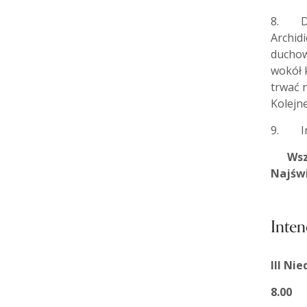
8. Dro
Archidi
duchow
wokół 
trwać 
Kole
9. Int
Wszys
Najświ
Inten
III Ni
8.00
1)