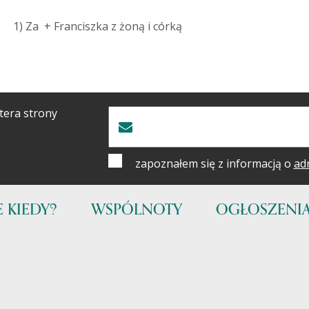
) Za + Franciszka z żoną i córką
tera strony
zapoznałem się z informacją o
ad
 KIEDY?
WSPÓLNOTY
OGŁOSZENI