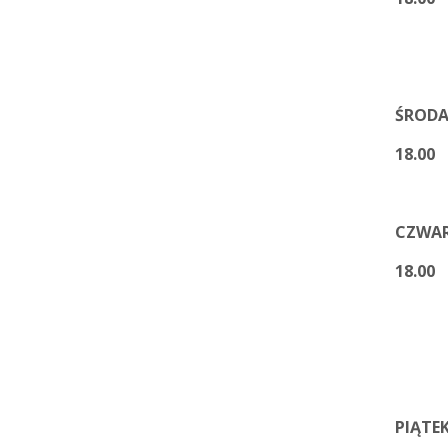
2) Za 
ŚRODA 
18.
CZWAR
18.00
1
Feliks
2) Za
PIĄTEK