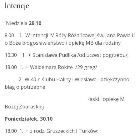
Intencje
Niedziela
29.10
8.00 1. W intencji IV Róży Różańcowej św. Jana Pawła II
o Boże błogosławieństwo i opiekę MB dla rodziny;
10.30 1. + Stanisława Pudlika /od uczest pogrzebu/;
18.00 1. + Waldemara Rokitę /29 greg/
2. W 40 r. ślubu Haliny i Wiesława –dziękczynno-
błag o potrzebne
łaski i opiekę M
Bożej Zbaraskiej.
Poniedziałek, 30.10
18.00 1. + z rodz. Gruszeckich i Turków;