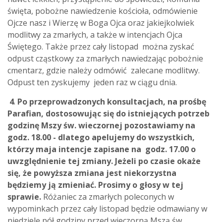
święta, pobożne nawiedzenie kościoła, odmówienie
Ojcze nasz i Wierzę w Boga Ojca oraz jakiejkolwiek
modlitwy za zmarłych, a także w intencjach Ojca
Świętego. Także przez cały listopad można zyskać
odpust cząstkowy za zmarłych nawiedzając pobożnie
cmentarz, gdzie należy odmówić zalecane modlitwy.
Odpust ten zyskujemy jeden raz w ciągu dnia.
4
.
Po przeprowadzonych konsultacjach, na prośbę
Parafian, dostosowując się do istniejących potrzeb
godzinę Mszy św. wieczornej pozostawiamy na
godz. 18.00 - dlatego apelujemy do wszystkich,
którzy maja intencje zapisane na godz. 17.00 o
uwzględnienie tej zmiany. Jeżeli po czasie okaże
się, że powyższa zmiana jest niekorzystna
będziemy ją zmieniać. Prosimy o głosy w tej
sprawie.
Różaniec za zmarłych poleconych w
wypominkach przez cały listopad będzie odmawiany w
niedzielę pół godziny przed wieczorną Mszą św.,