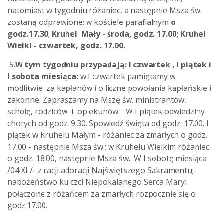
natomiast w tygodniu różaniec, a następnie Msza św.
zostaną odprawione: w kościele parafialnym
o
godz.17.30
;
Kruhel Mały - środa, godz. 17.00; Kruhel
Wielki - czwartek, godz. 17.00.
5.
W tym tygodniu przypadają: I czwartek , I piątek i
I sobota miesiąca:
w I czwartek pamiętamy w
modlitwie za kapłanów i o liczne powołania kapłańskie i
zakonne. Zapraszamy na Mszę św. ministrantów,
scholę, rodziców i opiekunów. W I piątek odwiedziny
chorych od godz. 9.30. Spowiedź święta od godz. 17.00. I
piątek w Kruhelu Małym - różaniec za zmarłych o godz.
17.00 - następnie Msza św.; w Kruhelu Wielkim różaniec
o godz. 18.00, następnie Msza św. W I sobotę miesiąca
/04 XI /- z racji adoracji Najświętszego Sakramentu;-
nabożeństwo ku czci Niepokalanego Serca Maryi
połączone z różańcem za zmarłych rozpocznie się o
godz.17.00.