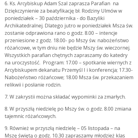
6. Ks. Arcybiskup Adam Szal zaprasza Parafian na
Dziękczynienie za beatyfikację bł. Rodziny Ulmów w
poniedziałek – 30 października - do Bazyliki
Archikatedralnej. Dlatego jutro w poniedziałek Msza św.
zostanie odprawiona rano o godz. 8.00 – intencje
przeniesione z godz. 18.00- po Mszy św. nabożeństwo
różańcowe, w tym dniu nie będzie Mszy św. wieczornej.
Wszystkich parafian chętnych zapraszamy do katedry
na uroczystość. Program: 17.00 – spotkanie wiernych z
Arcybiskupem dekanatu Przemyśl I i konferencja; 17.30-
Nabożeństwo różańcowe; 18.00 Msza św. przekazaniem
relikwii i posłanie rodzin.
7. W zakrystii można składać wypominki za zmarłych.
8. W przyszłą niedzielę po Mszy św. o godz. 8.00 zmiana
tajemnic różańcowych.
9. Również w przyszłą niedzielę – 05 listopada – na
Mszę świętą o godz. 10.30 zapraszamy młodzież klas