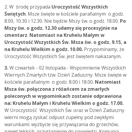
2. W środę przypada
Uroczystość Wszystkich
Świętych
. Msze święte w kościele parafialnym o godz.
8.00, 10.30 i 12.30. Nie będzie Mszy św. o godz. 18.00.
Po
Mszy św. o godz. 12.30 udamy się procesyjnie na
cmentarz
.
Natomiast na Kruhelu Małym w
Uroczystość Wszystkich Św. Msza św. o godz. 9.15, a
na Kruhelu Wielkim o godz. 10.00.
Przypominamy, że
Uroczystość Wszystkich Św. jest świętem nakazanym.
3.
W czwartek - 02 listopada - Wspomnienie Wszystkich
Wiernych Zmarłych tzw. Dzień Zaduszny. Msze święte w
kościele parafialnym o godz. 8.00 i 18.00.
Natomiast
Msza św. połączona z różańcem za zmarłych
poleconych w wypominkach zostanie odprawiona
na: Kruhelu Małym i Kruhelu Wielkim o godz. 17.00.
W Uroczystość Wszystkich Św. oraz w Dzień Zaduszny
wierni mogą zyskać odpust zupełny pod zwykłymi
warunkami: wyzbycie się przywiązania do grzechów,
nawet lekkich, przystąpienie do spowiedzi, Komunia