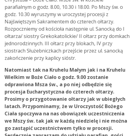
parafialnym o godz. 8.00, 10.30 i 18.00. Po Mszy św. o
godz. 10.30 wyruszymy w uroczystej procesji z
Najświętszym Sakramentem do czterech ołtarzy.
Rozpoczniemy od kościoła następnie ul. Sanocką do I
ołtarza/ siostry Grekokatolickie/ II ołtarz przy domkach
jednorodzinnych. III ołtarz przy blokach, IV przy
siostrach Służebniczkach przejście przez ul. sanocką
zakończenie przy kaplicy sióstr.
Natomiast tak na Kruhelu Małym jak i na Kruhelu
Wielkim w Boże Ciało o godz. 9.00 zostanie
odprawiona Msza św., a po niej odbędzie się
procesja Eucharystyczna do czterech ołtarzy.
Prosimy o przygotowanie ołtarzy jak w ubiegłych
latach. Przypominamy, że w Uroczystość Bożego
Ciała spoczywa na nas obowiązek uczestniczenia
we Mszy św. tak jak w każdą niedzielę i nie można
go zastąpić uczestnictwem tylko w procesji.
Serdecznie zapraszam do udziału parafian, gości,