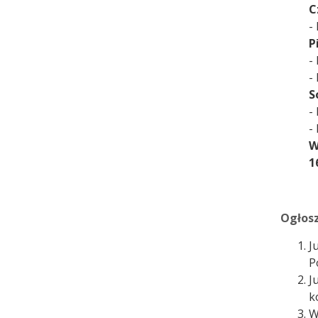
C
-
P
-
-
S
-
-
W
1
Ogłosz
J
P
J
k
W