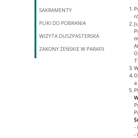
P
SAKRAMENTY
r
PLIKI DO POBRANIA
J
P
WIZYTA DUSZPASTERSKA
m
A
ZAKONY ŻEŃSKIE W PARAFII
O
T
W
O
a
P
W
P
P
Ś
-
-