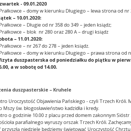
zwartek - 09.01.2020
 Prałkowce – domy w kierunku Długiego – lewa strona od nr 2
iątek – 10.01.2020:
 Prałkowce – Długie od nr 358 do 349 – jeden ksiądz;
 Prałkowce – blok nr 280 oraz 280 A – drugi ksiądz
obota – 11.01.2020:
 Prałkowce – nr 267 do 278 – jeden ksiądz.
 Prałkowce – domy w kierunku Długiego – prawa strona od nr
izyta duszpasterska od poniedziałku do piątku w pierw
6.00, a w sobotę od 14.00.
enia duszpasterskie – Kruhele
utro Uroczystość Objawienia Pańskiego - czyli Trzech Króli.
o Mszy św. błogosławieństwo kadzidła i kredy.
utro o godzinie 10.00 z placu przed domem zakonnym Sióstr
ościoła parafialnego wyruszy orszak Trzech Króli. Zachęcam
 przyszłą niedzielę będziemy świętować Uroczystość Chrztu