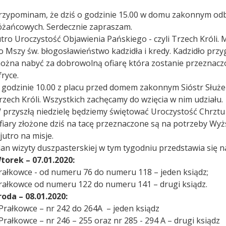
rzypominam, że dziś o godzinie 15.00 w domu zakonnym odb
óżańcowych. Serdecznie zapraszam.
utro Uroczystość Objawienia Pańskiego - czyli Trzech Króli.
o Mszy św. błogosławieństwo kadzidła i kredy. Kadzidło przyg
ożna nabyć za dobrowolną ofiarę która zostanie przeznacz
fryce.
 godzinie 10.00 z placu przed domem zakonnym Sióstr Służe
rzech Króli. Wszystkich zachęcamy do wzięcia w nim udziału.
 przyszłą niedzielę będziemy świętować Uroczystość Chrztu
fiary złożone dziś na tacę przeznaczone są na potrzeby 
 jutro na misje.
lan wizyty duszpasterskiej w tym tygodniu przedstawia się n
torek – 07.01.2020:
rałkowce - od numeru 76 do numeru 118 – jeden ksiądz;
rałkowce od numeru 122 do numeru 141 – drugi ksiądz.
roda – 08.01.2020:
 Prałkowce – nr 242 do 264A – jeden ksiądz
 Prałkowce – nr 246 – 255 oraz nr 285 - 294 A – drugi ksiądz