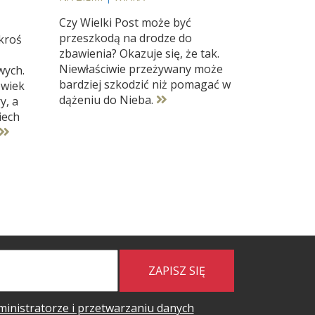
Czy Wielki Post może być
przeszkodą na drodze do
skroś
zbawienia? Okazuje się, że tak.
Niewłaściwie przeżywany może
wych.
bardziej szkodzić niż pomagać w
owiek
dążeniu do Nieba.
y, a
niech
ZAPISZ SIĘ
ministratorze i przetwarzaniu danych