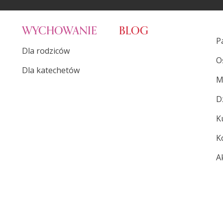
WYCHOWANIE
BLOG
P
Dla rodziców
O
Dla katechetów
M
D
K
K
A