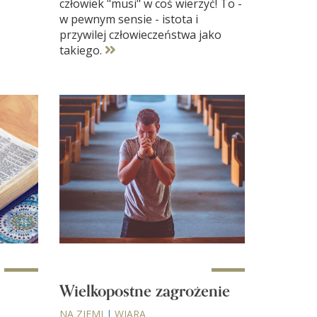
człowiek "musi" w coś wierzyć! To -
w pewnym sensie - istota i
przywilej człowieczeństwa jako
takiego.
Wielkopostne zagrożenie
NA ZIEMI
|
WIARA