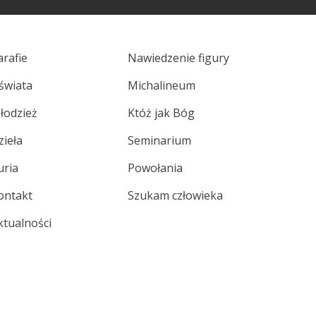
arafie
Nawiedzenie figury
świata
Michalineum
łodzież
Któż jak Bóg
zieła
Seminarium
uria
Powołania
ontakt
Szukam człowieka
ktualności