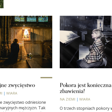
jne zwycięstwo
Pokora jest konieczna
zbawienia!
MI
|
WIARA
NA ZIEMI
|
WIARA
e zwycięstwo odniesione
maryjnych mężczyzn. Tak
O trzech stopniach pokory 