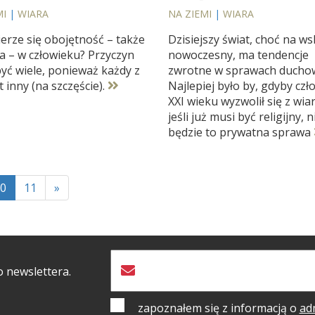
MI
|
WIARA
NA ZIEMI
|
WIARA
erze się obojętność – także
Dzisiejszy świat, choć na w
na – w człowieku? Przyczyn
nowoczesny, ma tendencje
yć wiele, ponieważ każdy z
zwrotne w sprawach ducho
t inny (na szczęście).
Najlepiej było by, gdyby czł
XXI wieku wyzwolił się z wiar
jeśli już musi być religijny, 
będzie to prywatna sprawa
0
11
»
o newslettera.
zapoznałem się z informacją o
ad