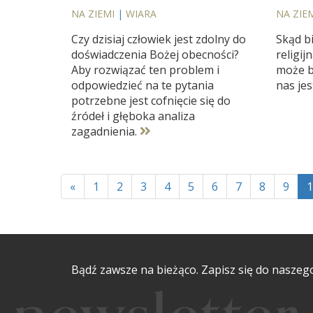
NA ZIEMI
|
WIARA
NA ZIE
Czy dzisiaj człowiek jest zdolny do
Skąd bi
doświadczenia Bożej obecności?
religij
Aby rozwiązać ten problem i
może b
odpowiedzieć na te pytania
nas jes
potrzebne jest cofnięcie się do
źródeł i głęboka analiza
zagadnienia.
«
1
2
3
4
5
6
7
8
9
1
Bądź zawsze na bieżąco. Zapisz się do naszeg