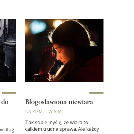
 do
Błogosławiona niewiara
NA ZIEMI
|
WIARA
Tak sobie myślę, że wiara to
całkiem trudna sprawa. Ale każdy
według