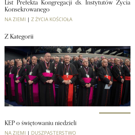
List Prefekta Kongregacji ds. Instytutów Życia
Konsekrowanego
NA ZIEMI
|
Z ŻYCIA KOŚCIOŁA
Z Kategorii
KEP o świętowaniu niedzieli
NA ZIEMI
|
DUSZPASTERSTWO