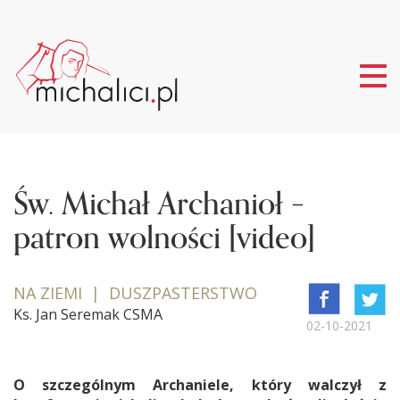
Tog
nav
Św. Michał Archanioł –
patron wolności [video]
NA ZIEMI | DUSZPASTERSTWO
Ks. Jan Seremak CSMA
02-10-2021
O szczególnym Archaniele, który walczył z