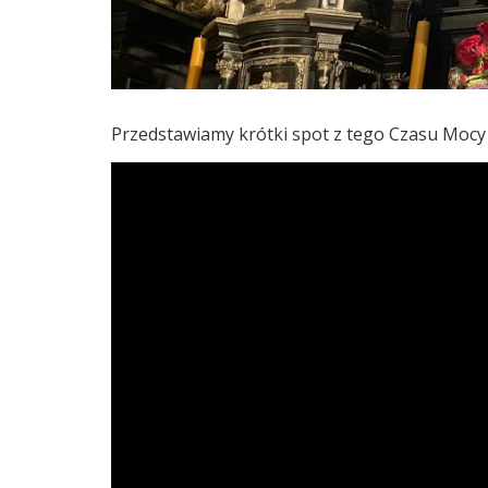
Przedstawiamy krótki spot z tego Czasu Mocy i