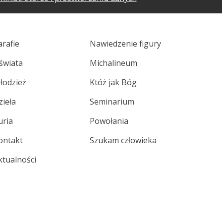
arafie
Nawiedzenie figury
świata
Michalineum
łodzież
Któż jak Bóg
zieła
Seminarium
uria
Powołania
ontakt
Szukam człowieka
ktualności