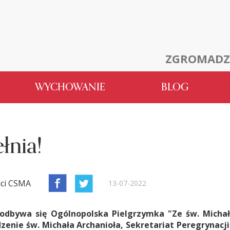
ZGROMADZ
WYCHOWANIE
BLOG
łnia!
ici CSMA
13-07-2022
a odbywa się Ogólnopolska Pielgrzymka "Ze św. Micha
enie św. Michała Archanioła, Sekretariat Peregrynacji