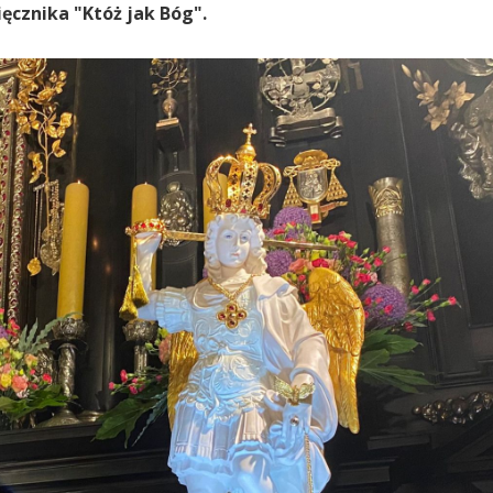
ęcznika "Któż jak Bóg".