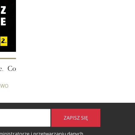
ze. Co
TWO
ZAPISZ SIĘ
ministratorze i przetwarzaniu danych