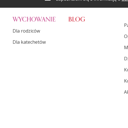
WYCHOWANIE
BLOG
P
Dla rodziców
O
Dla katechetów
M
D
K
K
A