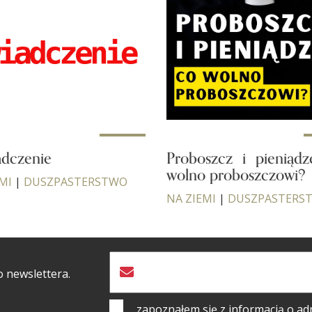
dczenie
Proboszcz i pieniąd
wolno proboszczowi?
MI
|
DUSZPASTERSTWO
NA ZIEMI
|
DUSZPASTERS
o newslettera.
zapoznałem się z informacją o
ad