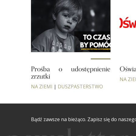
Prośba o udostępnienie
Oświa
zrzutki
NA ZIE
NA ZIEMI
|
DUSZPASTERSTWO
Bądź zawsze na bieżąco. Zapisz się do naszeg