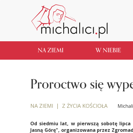
NA ZIEMI
W NIEBIE
Proroctwo się wype
NA ZIEMI | Z ŻYCIA KOŚCIOŁA
Michal
Od siedmiu lat, w pierwszą sobotę lipc
Jasną Górę", organizowana przez Zgromadz