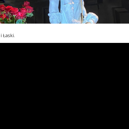
 Łaski.