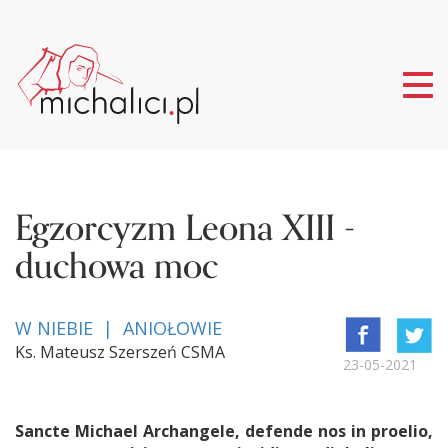
Tog
nav
Egzorcyzm Leona XIII -
duchowa moc
W NIEBIE | ANIOŁOWIE
Ks. Mateusz Szerszeń CSMA
23-05-2021
Sancte Michael Archangele, defende nos in proelio,